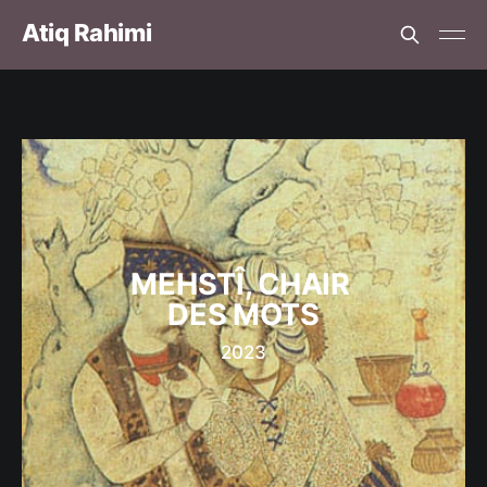
Atiq Rahimi
MEHSTÎ, CHAIR 
DES MOTS
2023